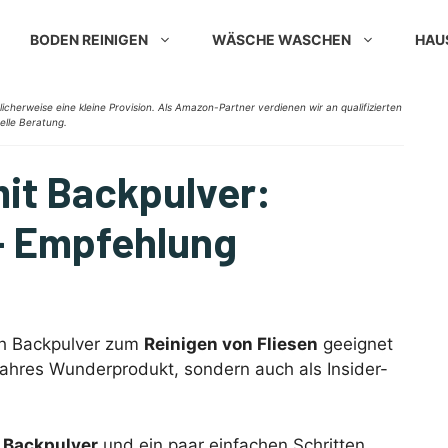
BODEN REINIGEN
WÄSCHE WASCHEN
HAU
licherweise eine kleine Provision. Als Amazon-Partner verdienen wir an qualifizierten
nelle Beratung.
mit Backpulver:
 + Empfehlung
sch Backpulver zum
Reinigen von Fliesen
geeignet
 wahres Wunderprodukt, sondern auch als Insider-
 Backpulver
und ein paar einfachen Schritten