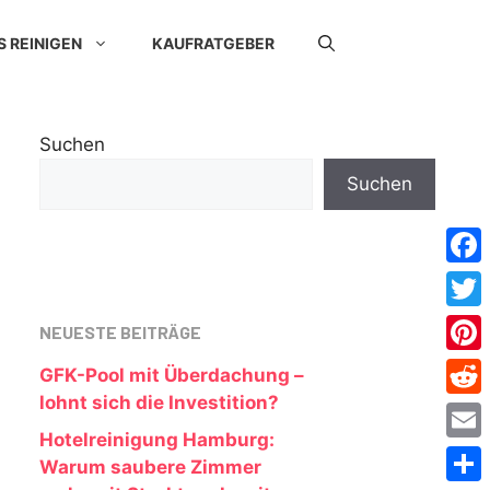
S REINIGEN
KAUFRATGEBER
Suchen
Suchen
Face
Twitt
NEUESTE BEITRÄGE
Pinte
GFK-Pool mit Überdachung –
lohnt sich die Investition?
Redd
Hotelreinigung Hamburg:
Emai
Warum saubere Zimmer