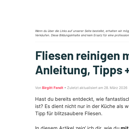
Zum
Inhalt
springen
Wenn du über die Links auf unserer Seite bestellst, erhalten wir mög
Verkäufen. Diese Bildungsinhalte sind kein Ersatz für eine professio
Fliesen reinigen 
Anleitung, Tipps
Von
Birgitt Fendt
• Zuletzt aktualisiert am 28. März 2026
Hast du bereits entdeckt, wie fantasti
ist? Es dient nicht nur in der Küche als
Tipp für blitzsaubere Fliesen.
In diesem Artikel zeig‘ ich dir, wie du
mit